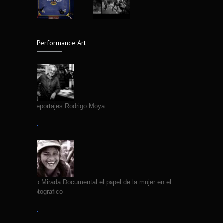
El lenguaje silencioso del cuerpo,
4316
fotografías de Edgar Medel
14 years ago
Performance Art
Fallece Fotografo Jose Luis Neyra
4312
7 years ago
Primeros Reportajes Rodrigo Moya
Leer más →
VII Coloquio Mirada Documental el papel de la mujer en el
quehacer fotografico
Leer más →