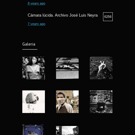
8 years ago
Cámara lúcida. Archivo José Luis Neyra
6256
7 years ago
Camara lucida. Archivo Jose Luis Neyra.
6194
Galeria
6 years ago
Fotografía Callejera bajo la óptica Fermin
5810
Guzman
8 years ago
Fotografia y Arqueologia exposicion en
5566
Museo Nacional de Antropologia
7 years ago
Nu Project mujeres reales de Matt Blume
4926
13 years ago
Yo fotografío para la historia: Abbas
4422
(1944-2018)
8 years ago