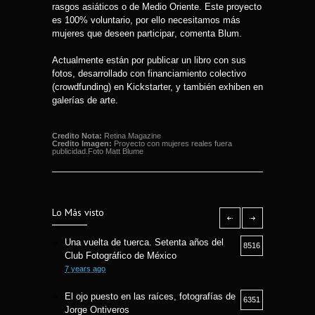
rasgos asiáticos o de Medio Oriente. Este proyecto
es 100% voluntario, por ello necesitamos más
mujeres que deseen participar, comenta Blum.
Actualmente están por publicar un libro con sus
fotos, desarrollado con financiamiento colectivo
(crowdfunding) en Kickstarter, y también exhiben en
galerías de arte.
Credito Nota:
Retina Magazine
Credito Imagen:
Proyecto con mujeres reales fuera
publicidad.Foto Matt Blume
Lo Más visto
Una vuelta de tuerca. Setenta años del
8516
Club Fotográfico de México
7 years ago
El ojo puesto en las raíces, fotografías de
6351
Jorge Ontiveros