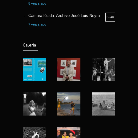
8 years ago
Cámara lúcida. Archivo José Luis Neyra
6240
7 years ago
Camara lucida. Archivo Jose Luis Neyra.
6178
Galeria
6 years ago
Fotografía Callejera bajo la óptica Fermin
5782
Guzman
8 years ago
Fotografia y Arqueologia exposicion en
5551
Museo Nacional de Antropologia
7 years ago
Nu Project mujeres reales de Matt Blume
4913
13 years ago
Yo fotografío para la historia: Abbas
4408
(1944-2018)
8 years ago