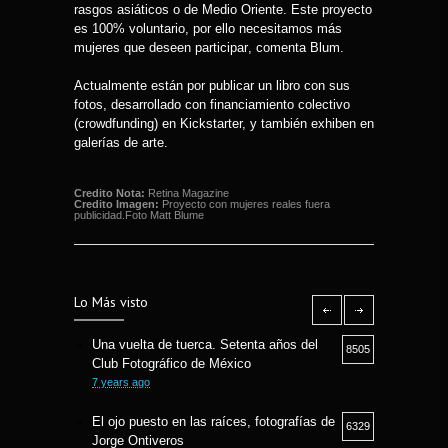
rasgos asiáticos o de Medio Oriente. Este proyecto
es 100% voluntario, por ello necesitamos más
mujeres que deseen participar, comenta Blum.
Actualmente están por publicar un libro con sus
fotos, desarrollado con financiamiento colectivo
(crowdfunding) en Kickstarter, y también exhiben en
galerías de arte.
Credito Nota:
Retina Magazine
Credito Imagen:
Proyecto con mujeres reales fuera
publicidad.Foto Matt Blume
Lo Más visto
Una vuelta de tuerca. Setenta años del
8505
Club Fotográfico de México
7 years ago
El ojo puesto en las raíces, fotografías de
6329
Jorge Ontiveros