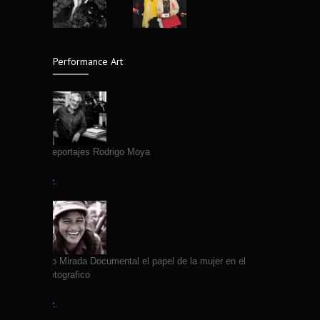
El lenguaje silencioso del cuerpo,
4299
fotografías de Edgar Medel
14 years ago
Performance Art
Fallece Fotografo Jose Luis Neyra
4298
7 years ago
Primeros Reportajes Rodrigo Moya
Leer más →
VII Coloquio Mirada Documental el papel de la mujer en el
quehacer fotografico
Leer más →