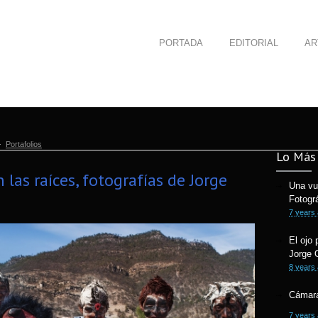
PORTADA
EDITORIAL
AR
Portafolios
Lo Más 
 las raíces, fotografías de Jorge
Una vu
Fotogr
7 years
El ojo 
Jorge 
8 years
Cámara
7 years