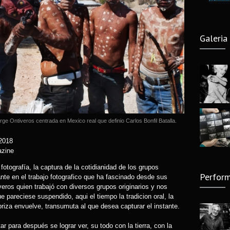
Camara
6 years
Galeria
Fotogra
Guzma
8 years
Fotogr
Nacion
7 years
rge Ontiveros centrada en Mexico real que definio Carlos Bonfil Batalla.
Nu Pro
 2018
13 year
azine
Yo foto
fotografía, la captura de la cotidianidad de los grupos
Perform
2018)
nte en el trabajo fotografico que ha fascinado desde sus
eros quien trabajó con diversos grupos originarios y nos
8 years
 pareciese suspendido, aqui el tiempo la tradicion oral, la
 cobriza envuelve, transumuta al que desea capturar el instante.
El leng
de Edg
r para después se lograr ver, su todo con la tierra, con la
14 year