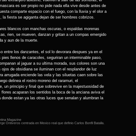
mascara es ser propio no pide nada ella vive desde antes de
uesta comparte espacio con el fuego, con la lluvia y el olor a
l, la fiesta se agiganta dejan de ser hombres cobrizos.
uares blancos con manchas oscuras, o espaldas morenas
as, rien, se mueven, danzan y gritan a un compas emergido
da y aun de la muerte.
so entre los danzantes, el sol lo devorara despues ya en el
s pies llenos de caracoles, seguriran un interminable paso,
companan al jaguar a su ultima morada, sus colores son una
 ojos de obsidiana se iluminan con el resplandor de luz
ra arrugada enciende las vela y las siluetas caen sobre las
uego delinea el rostro moreno del raramuri, el
 un principio y final que sobrevive en la majestuosidad de
s flores acaparan los sentidos la boca de la anciana aviva el
a donde estan ya las otras luces que senalan y alumbran la
etina Magazine
rge Ontiveros centrada en Mexico real que definio Carlos Bonfil Batalla.