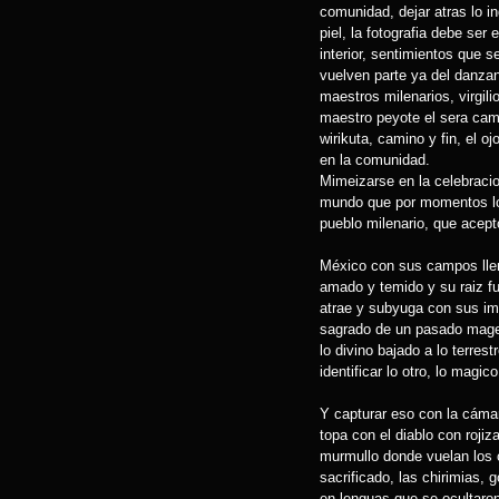
comunidad, dejar atras lo in
piel, la fotografia debe ser
interior, sentimientos que 
vuelven parte ya del danzan
maestros milenarios, virgilio
maestro peyote el sera cami
wirikuta, camino y fin, el o
en la comunidad.
Mimeizarse en la celebracion
mundo que por momentos lo 
pueblo milenario, que acep
México con sus campos lle
amado y temido y su raiz f
atrae y subyuga con sus im
sagrado de un pasado magest
lo divino bajado a lo terre
identificar lo otro, lo magico
Y capturar eso con la cámar
topa con el diablo con roji
murmullo donde vuelan los c
sacrificado, las chirimias, 
en lenguas que se ocultaron