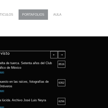
TICULOS
PORTAFOLIOS
AULA
visto
elta de tuerca. Setenta años del Club
8516
áfico de México
 ago
puesto en las raíces, fotografías de
6352
Ontiveros
 ago
 lúcida. Archivo José Luis Neyra
6256
 ago