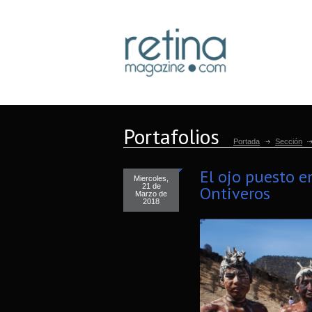
Portafolios
Portada
Sección
El ojo puesto en
Miercoles,
21 de
Ontiveros
Marzo de
2018