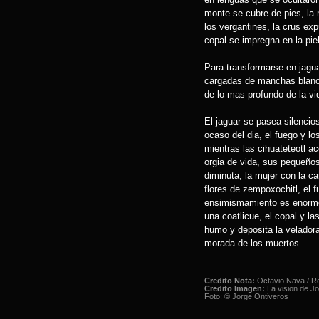
monte se cubre de pies, la 
los vergantines, la crus exp
copal se impregna en la pie
Para transformarse en jag
cargadas de manchas blanc
de lo mas profundo de la vi
El jaguar se pasea silencio
ocaso del dia, el fuego y lo
mientras las cihuateteotl a
orgia de vida, sus pequeños
diminuta, la mujer con la ca
flores de zempoxochitl, el f
ensimismamiento es enorme,
una coatlicue, el copal y la
humo y deposita la velador
morada de los muertos...
Credito Nota:
Octavio Nava / R
Credito Imagen:
La vision de Jo
Foto: © Jorge Ontiveros