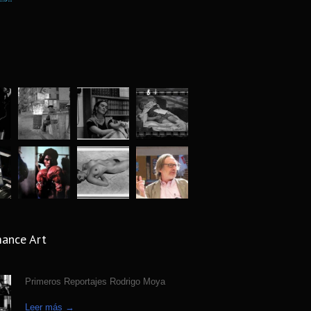
 lucida. Archivo Jose Luis Neyra.
6194
 ago
fía Callejera bajo la óptica Fermin
5810
n
 ago
afia y Arqueologia exposicion en Museo
5566
al de Antropologia
 ago
ject mujeres reales de Matt Blume
4926
s ago
grafío para la historia: Abbas (1944-
4422
ance Art
 ago
uaje silencioso del cuerpo, fotografías
Primeros Reportajes Rodrigo Moya
4316
ar Medel
s ago
Leer más →