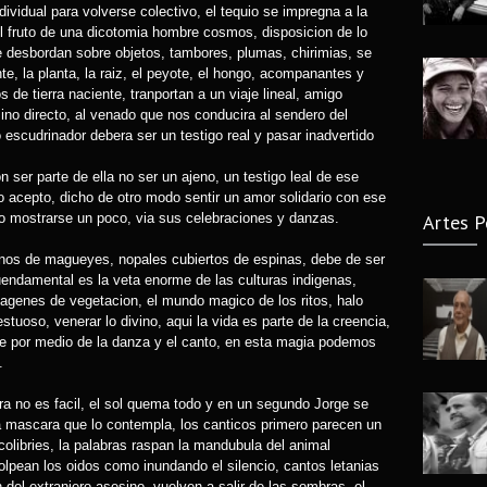
dividual para volverse colectivo, el tequio se impregna a la
 el fruto de una dicotomia hombre cosmos, disposicion de lo
Fallec
se desbordan sobre objetos, tambores, plumas, chirimias, se
7 years
te, la planta, la raiz, el peyote, el hongo, acompanantes y
s de tierra naciente, tranportan a un viaje lineal, amigo
no directo, al venado que nos conducira al sendero del
jo escudrinador debera ser un testigo real y pasar inadvertido
 ser parte de ella no ser un ajeno, un testigo leal de ese
acepto, dicho de otro modo sentir un amor solidario con ese
Artes P
to mostrarse un poco, via sus celebraciones y danzas.
nos de magueyes, nopales cubiertos de espinas, debe de ser
uendamental es la veta enorme de las culturas indigenas,
agenes de vegetacion, el mundo magico de los ritos, halo
uoso, venerar lo divino, aqui la vida es parte de la creencia,
stre por medio de la danza y el canto, en esta magia podemos
.
a no es facil, el sol quema todo y en un segundo Jorge se
za mascara que lo contempla, los canticos primero parecen un
olibries, la palabras raspan la mandubula del animal
golpean los oidos como inundando el silencio, cantos letanias
 del extranjero asesino, vuelven a salir de las sombras, el