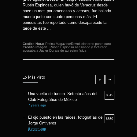
Rubén Espinosa, quien huyó de Veracruz desde
hace un mes por amenazas y acosos, fue hallado
muerto junto con cuatro personas más. El
periodistas fue reportado como desaparecido la
tarde de este ...
Credito Nota:
Retina Magazine/Revolucion tres punto cero
Credito Imagen:
Ruben Espinosa asesinado y torturado
acusaba a Javier Durate de agresion fisica
Lo Más visto
Una vuelta de tuerca. Setenta años del
8515
Club Fotográfico de México
7 years ago
El ojo puesto en las raíces, fotografías de
6350
Jorge Ontiveros
8 years ago