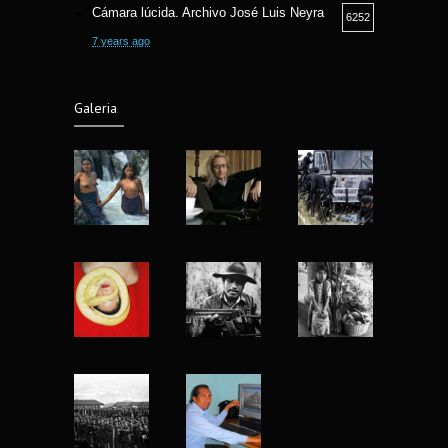
Cámara lúcida. Archivo José Luis Neyra
6252
7 years ago
Camara lucida. Archivo Jose Luis Neyra.
6190
Galeria
6 years ago
Fotografía Callejera bajo la óptica Fermin
5807
Guzman
8 years ago
Fotografia y Arqueologia exposicion en
5565
Museo Nacional de Antropologia
7 years ago
Nu Project mujeres reales de Matt Blume
4924
13 years ago
Yo fotografío para la historia: Abbas
4422
(1944-2018)
8 years ago
El lenguaje silencioso del cuerpo,