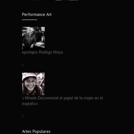
4315
fotografías de Edgar Medel
14 years ago
Performance Art
Fallece Fotografo Jose Luis Neyra
4312
7 years ago
Primeros Reportajes Rodrigo Moya
Leer más →
VII Coloquio Mirada Documental el papel de la mujer en el
quehacer fotografico
Leer más →
Artes Populares