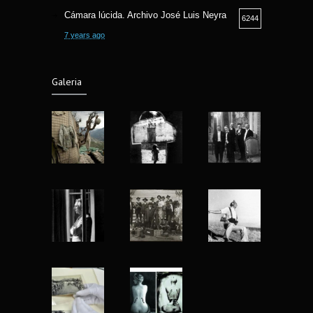
Cámara lúcida. Archivo José Luis Neyra
6244
7 years ago
Camara lucida. Archivo Jose Luis Neyra.
6182
Galeria
6 years ago
Fotografía Callejera bajo la óptica Fermin
5791
Guzman
8 years ago
Fotografia y Arqueologia exposicion en
5553
Museo Nacional de Antropologia
7 years ago
Nu Project mujeres reales de Matt Blume
4915
13 years ago
Yo fotografío para la historia: Abbas
4412
(1944-2018)
8 years ago