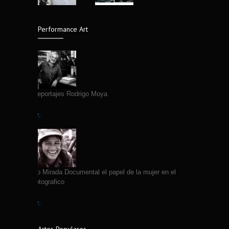
El lenguaje silencioso del cuerpo,
4302
fotografías de Edgar Medel
14 years ago
Performance Art
Fallece Fotografo Jose Luis Neyra
4300
7 years ago
Primeros Reportajes Rodrigo Moya
Leer más →
VII Coloquio Mirada Documental el papel de la mujer en el
quehacer fotografico
Leer más →