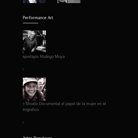
El lenguaje silencioso del cuerpo,
4308
fotografías de Edgar Medel
14 years ago
Performance Art
Fallece Fotografo Jose Luis Neyra
4306
7 years ago
Primeros Reportajes Rodrigo Moya
Leer más →
VII Coloquio Mirada Documental el papel de la mujer en el
quehacer fotografico
Leer más →