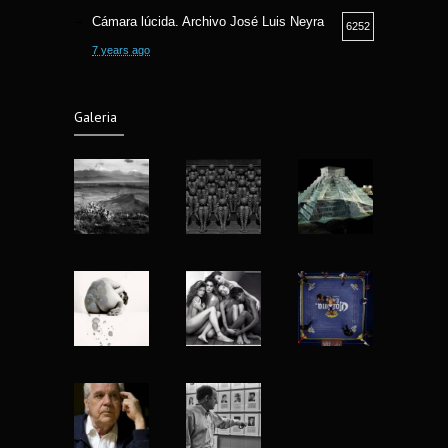
Cámara lúcida. Archivo José Luis Neyra
6252
7 years ago
Camara lucida. Archivo Jose Luis Neyra.
6190
Galeria
6 years ago
Fotografía Callejera bajo la óptica Fermin
5800
Guzman
8 years ago
Fotografia y Arqueologia exposicion en
5559
Museo Nacional de Antropologia
7 years ago
Nu Project mujeres reales de Matt Blume
4920
13 years ago
Yo fotografío para la historia: Abbas
4416
(1944-2018)
8 years ago