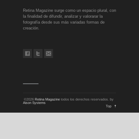
Retina Magazine surge como un espacio plural, con
la finalidad de difundir, analizar y valorarar la
fotografía desde sus más variadas formas de
creación.
©2026
Retina Magazine
todos los derechos reservados. by
Aison Systems
Top