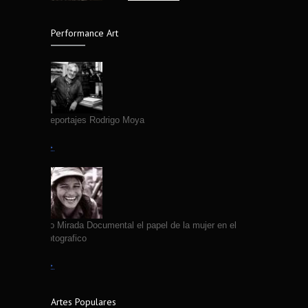
4315
fotografías de Edgar Medel
14 years ago
Performance Art
Fallece Fotografo Jose Luis Neyra
4312
7 years ago
Primeros Reportajes Rodrigo Moya
Leer más →
VII Coloquio Mirada Documental el papel de la mujer en el
quehacer fotografico
Leer más →
Artes Populares