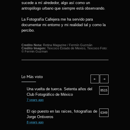
sucede a mí alrededor, algo así como un
antropólogo urbano que siempre está observando.
La Fotografía Callejera me ha servido para
documentar mi entorno y mi realidad tal y como la
percibo.
Credito Nota:
Retina Magazine / Fermín Guzmán
Credito Imagen:
Texcoco Estado de Mexico, Texcoco Foto:
© Fermin Guzman
Lo Más visto
Una vuelta de tuerca. Setenta años del
8515
Club Fotográfico de México
7 years ago
El ojo puesto en las raíces, fotografías de
6349
Jorge Ontiveros
8 years ago