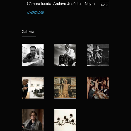
Cámara lúcida. Archivo José Luis Neyra
6252
7 years ago
Camara lucida. Archivo Jose Luis Neyra.
6190
Galeria
6 years ago
Fotografía Callejera bajo la óptica Fermin
5807
Guzman
8 years ago
Fotografia y Arqueologia exposicion en
5565
Museo Nacional de Antropologia
7 years ago
Nu Project mujeres reales de Matt Blume
4924
13 years ago
Yo fotografío para la historia: Abbas
4422
(1944-2018)
8 years ago
El lenguaje silencioso del cuerpo,