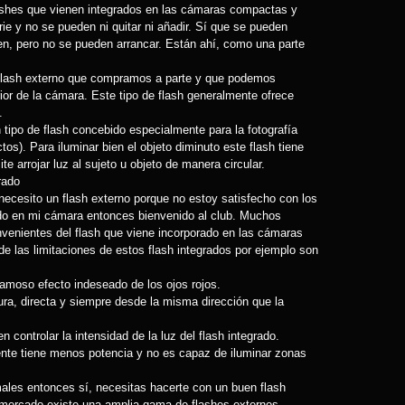
lashes que vienen integrados en las cámaras compactas y
rie y no se pueden ni quitar ni añadir. Sí que se pueden
en, pero no se pueden arrancar. Están ahí, como una parte
o flash externo que compramos a parte y que podemos
ior de la cámara. Este tipo de flash generalmente ofrece
.
 tipo de flash concebido especialmente para la fotografía
os). Para iluminar bien el objeto diminuto este flash tiene
te arrojar luz al sujeto u objeto de manera circular.
rado
, necesito un flash externo porque no estoy satisfecho con los
ado en mi cámara entonces bienvenido al club. Muchos
nvenientes del flash que viene incorporado en las cámaras
 de las limitaciones de estos flash integrados por ejemplo son
amoso efecto indeseado de los ojos rojos.
ra, directa y siempre desde la misma dirección que la
controlar la intensidad de la luz del flash integrado.
ente tiene menos potencia y no es capaz de iluminar zonas
ales entonces sí, necesitas hacerte con un buen flash
 mercado existe una amplia gama de flashes externos,