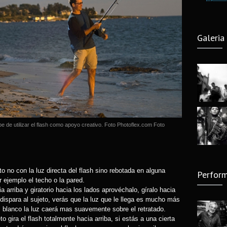
Camara
6 years
Galeria
Fotogra
Guzma
8 years
Fotogr
Nacion
7 years
be de utilizar el flash como apoyo creativo. Foto Photoflex.com Foto
Nu Pro
13 year
Yo foto
to no con la luz directa del flash sino rebotada en alguna
Perform
2018)
 ejemplo el techo o la pared.
8 years
ia arriba y giratorio hacia los lados aprovéchalo, gíralo hacia
 dispara al sujeto, verás que la luz que le llega es mucho más
El leng
es blanco la luz caerá mas suavemente sobre el retratado.
de Edg
o gira el flash totalmente hacia arriba, si estás a una cierta
14 year