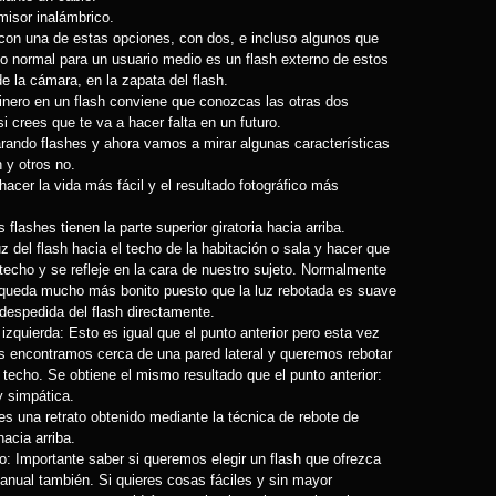
misor inalámbrico.
con una de estas opciones, con dos, e incluso algunos que
Lo normal para un usuario medio es un flash externo de estos
 la cámara, en la zapata del flash.
dinero en un flash conviene que conozcas las otras dos
i crees que te va a hacer falta en un futuro.
ndo flashes y ahora vamos a mirar algunas características
 y otros no.
cer la vida más fácil y el resultado fotográfico más
 flashes tienen la parte superior giratoria hacia arriba.
luz del flash hacia el techo de la habitación o sala y hacer que
l techo y se refleje en la cara de nuestro sujeto. Normalmente
a queda mucho más bonito puesto que la luz rebotada es suave
despedida del flash directamente.
 izquierda: Esto es igual que el punto anterior pero esta vez
os encontramos cerca de una pared lateral y queremos rebotar
l techo. Se obtiene el mismo resultado que el punto anterior:
 simpática.
s una retrato obtenido mediante la técnica de rebote de
hacia arriba.
: Importante saber si queremos elegir un flash que ofrezca
anual también. Si quieres cosas fáciles y sin mayor