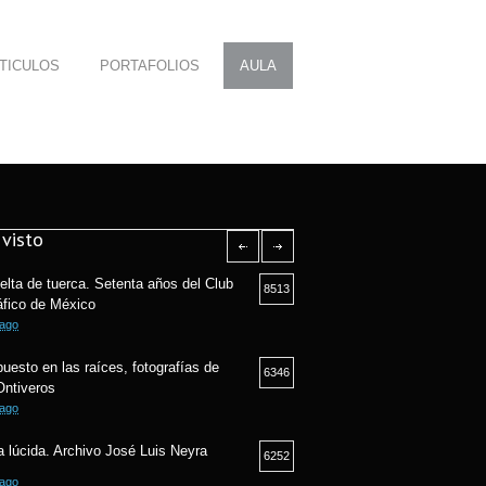
TICULOS
PORTAFOLIOS
AULA
visto
elta de tuerca. Setenta años del Club
8513
áfico de México
 ago
puesto en las raíces, fotografías de
6346
Ontiveros
 ago
 lúcida. Archivo José Luis Neyra
6252
 ago