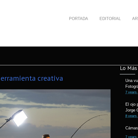
PORTADA
EDITORIAL
AR
Lo Más 
herramienta creativa
Una vu
Fotogr
7 years
El ojo 
Jorge 
8 years
Cámara
7 years