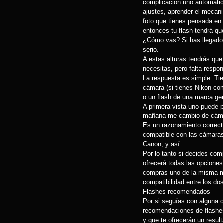
complicación uno automático
ajustes, aprender el mecan
foto que tienes pensada en 
entonces tu flash tendrá qu
¿Cómo vas? Si has llegado 
serio.
A estas alturas tendrás que
necesitas, pero falta respo
La respuesta es simple: Ti
cámara (si tienes Nikon co
o un flash de una marca ge
A primera vista uno puede p
mañana me cambio de cámar
Es un razonamiento correct
compatible con las cámaras
Canon, y así.
Por lo tanto si decides com
ofrecerá todas las opcione
compras uno de la misma m
compatibilidad entre los dos
Flashes recomendados
Por si seguías con alguna d
recomendaciones de flashes
y que te ofrecerán un resul