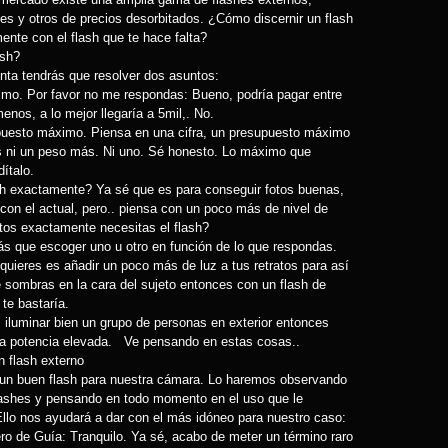
es y otros de precios desorbitados. ¿Cómo discernir un flash
te con el flash que te hace falta?
ash?
unta tendrás que resolver dos asuntos:
imo. Por favor no me respondas: Bueno, podría pagar entre
nos, a lo mejor llegaría a 5mil,. No.
puesto máximo. Piensa en una cifra, un presupuesto máximo
s ni un peso más. Ni uno. Sé honesto. Lo máximo que
dítalo.
ash exactamente? Ya sé que es para conseguir fotos buenas,
con el actual, pero.. piensa con un poco más de nivel de
otos exactamente necesitas el flash?
ás que escoger uno u otro en función de lo que respondas.
 quieres es añadir un poco más de luz a tus retratos para así
 sombras en la cara del sujeto entonces con un flash de
te bastaría.
as iluminar bien un grupo de personas en exterior entonces
na potencia elevada. Ve pensando en estas cosas..
 flash externo
 un buen flash para nuestra cámara. Lo haremos observando
flashes y pensando en todo momento en el uso que le
Ello nos ayudará a dar con el más idóneo para nuestro caso:
o de Guía: Tranquilo. Ya sé, acabo de meter un término raro