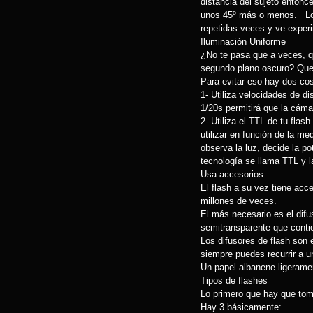
distancia del sujeto entonc
unos 45º más o menos. Lo 
repetidas veces y ve experi
Iluminación Uniforme
¿No te pasa que a veces, qu
segundo plano oscuro? Que
Para evitar eso hay dos c
1- Utiliza velocidades de d
1/20s permitirá que la cá
2- Utiliza el TTL de tu flas
utilizar en función de la me
observa la luz, decide la p
tecnología se llama TTL y l
Usa accesorios
El flash a su vez tiene ac
millones de veces.
El más necesario es el dif
semitransparente que contie
Los difusores de flash son
siempre puedes recurrir a u
Un papel albanene ligerament
Tipos de flashes
Lo primero que hay que toma
Hay 3 básicamente: