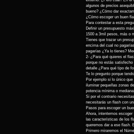
algunos de precios asequibl
bueno? ¿Cómo dar exactamen
¿Cómo escoger un buen fl
Para contestar a esta preg
Definir un presupuesto máx
1500 a 3mil pesos, más o me
Tienes que trazar un presu
encima del cual no pagaría
pagarías ¿Ya lo tienes? Me
2- ¿Para qué quieres el fl
porque no estás satisfecho 
detalle ¿Para qué tipo de f
Te lo pregunto porque tendr
Por ejemplo si lo único que
iluminar pequeñas zonas de
potencia mínima o mediana 
Si por el contrario necesit
necesitarás un flash con u
Pasos para escoger un buen
Ahora, intentemos escoger
las características de los 
queremos dar a ese flash. 
Primero miraremos el Númer