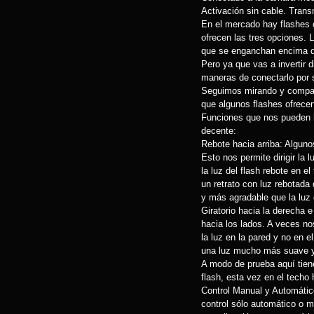
Activación sin cable. Trans
En el mercado hay flashes 
ofrecen las tres opciones. 
que se enganchan encima de
Pero ya que vas a invertir 
maneras de conectarlo por s
Seguimos mirando y compara
que algunos flashes ofrecen
Funciones que nos pueden ha
decente:
Rebote hacia arriba: Algunos
Esto nos permite dirigir la 
la luz del flash rebote en e
un retrato con luz rebotad
y más agradable que la luz 
Giratorio hacia la derecha e
hacia los lados. A veces n
la luz en la pared y no en e
una luz mucho más suave y
A modo de prueba aquí tiene
flash, esta vez en el techo 
Control Manual y Automático
control sólo automático o m