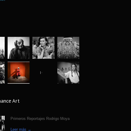
 lucida. Archivo Jose Luis Neyra.
6190
 ago
fía Callejera bajo la óptica Fermin
5802
n
 ago
afia y Arqueologia exposicion en Museo
5562
al de Antropologia
 ago
ject mujeres reales de Matt Blume
4924
s ago
grafío para la historia: Abbas (1944-
4420
ance Art
 ago
uaje silencioso del cuerpo, fotografías
Primeros Reportajes Rodrigo Moya
4313
ar Medel
s ago
Leer más →