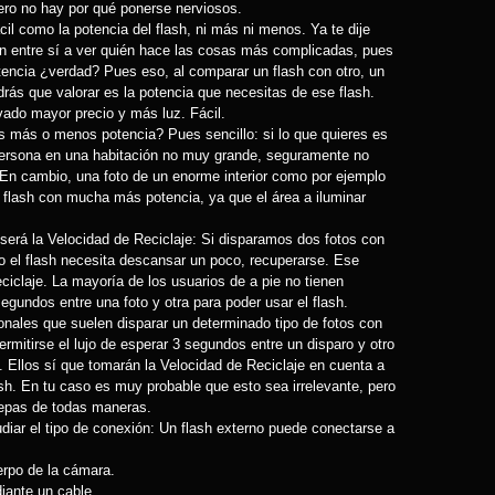
ero no hay por qué ponerse nerviosos.
cil como la potencia del flash, ni más ni menos. Ya te dije
en entre sí a ver quién hace las cosas más complicadas, pues
tencia ¿verdad? Pues eso, al comparar un flash con otro, un
rás que valorar es la potencia que necesitas de ese flash.
vado mayor precio y más luz. Fácil.
 más o menos potencia? Pues sencillo: si lo que quieres es
 persona en una habitación no muy grande, seguramente no
En cambio, una foto de un enorme interior como por ejemplo
 flash con mucha más potencia, ya que el área a iluminar
rá la Velocidad de Reciclaje: Si disparamos dos fotos con
tro el flash necesita descansar un poco, recuperarse. Ese
eciclaje. La mayoría de los usuarios de a pie no tienen
egundos entre una foto y otra para poder usar el flash.
onales que suelen disparar un determinado tipo de fotos con
mitirse el lujo de esperar 3 segundos entre un disparo y otro
o. Ellos sí que tomarán la Velocidad de Reciclaje en cuenta a
sh. En tu caso es muy probable que esto sea irrelevante, pero
sepas de todas maneras.
iar el tipo de conexión: Un flash externo puede conectarse a
rpo de la cámara.
iante un cable.