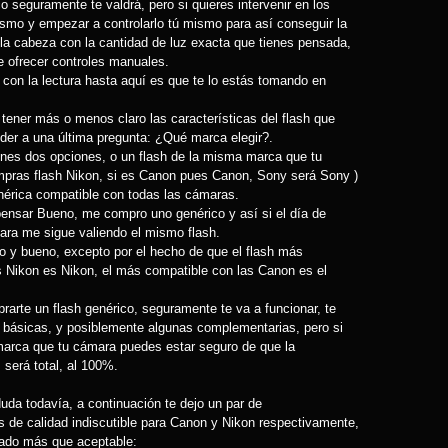
 seguramente te valdrá, pero si quieres intervenir en los
ismo y empezar a controlarlo tú mismo para así conseguir la
la cabeza con la cantidad de luz exacta que tienes pensada,
e ofrecer controles manuales.
con la lectura hasta aquí es que te lo estás tomando en
 tener más o menos claro las características del flash que
nder a una última pregunta: ¿Qué marca elegir?.
enes dos opciones, o un flash de la misma marca que tu
mpras flash Nikon, si es Canon pues Canon, Sony será Sony )
nérica compatible con todas las cámaras.
ensar Bueno, me compro uno genérico y así si el día de
a me sigue valiendo el mismo flash.
o y bueno, excepto por el hecho de que el flash más
 Nikon es Nikon, el más compatible con las Canon es el
prarte un flash genérico, seguramente te va a funcionar, te
s básicas, y posiblemente algunas complementarias, pero si
arca que tu cámara puedes estar seguro de que la
 será total, al 100%.
uda todavía, a continuación te dejo un par de
 de calidad indiscutible para Canon y Nikon respectivamente,
tado más que aceptable: