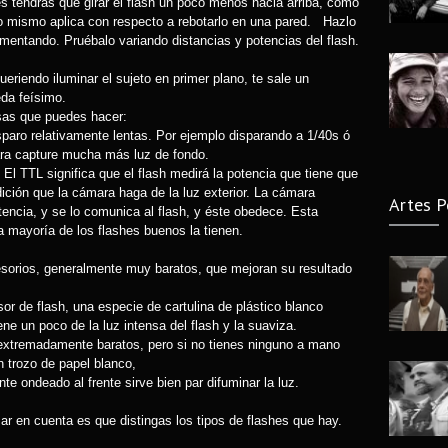
es tendrás que girar el flash un poco menos hacia arriba, como
mismo aplica con respecto a rebotarlo en una pared. Hazlo
Fallec
mentando. Pruébalo variando distancias y potencias del flash.
7 years
eriendo iluminar el sujeto en primer plano, te sale un
da feísimo.
osas que puedes hacer:
isparo relativamente lentas. Por ejemplo disparando a 1/40s ó
mara capture mucha más luz de fondo.
h. El TTL significa que el flash medirá la potencia que tiene que
dición que la cámara haga de la luz exterior. La cámara
Artes P
otencia, y se lo comunica al flash, y éste obedece. Esta
a mayoría de los flashes buenos la tienen.
cesorios, generalmente muy baratos, que mejoran su resultado
usor de flash, una especie de cartulina de plástico blanco
ne un poco de la luz intensa del flash y la suaviza.
 extremadamente baratos, pero si no tienes ninguno a mano
n trozo de papel blanco,
e ondeado al frente sirve bien par difuminar la luz.
r en cuenta es que distingas los tipos de flashes que hay.