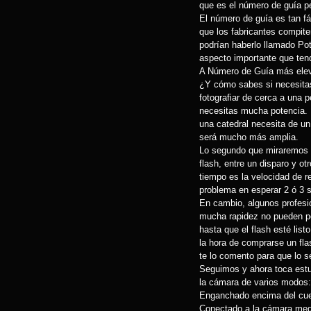
que es el número de guía p
El número de guía es tan fá
que los fabricantes compit
podrían haberlo llamado Po
aspecto importante que tend
A Número de Guía más ele
¿Y cómo sabes si necesitas
fotografiar de cerca a una
necesitas mucha potencia. 
una catedral necesita de un
será mucho más amplia.
Lo segundo que miraremos se
flash, entre un disparo y o
tiempo es la velocidad de r
problema en esperar 2 ó 3 s
En cambio, algunos profesi
mucha rapidez no pueden per
hasta que el flash esté list
la hora de comprarse un fla
te lo comento para que lo 
Seguimos y ahora toca estud
la cámara de varios modos:
Enganchado encima del cue
Conectado a la cámara med