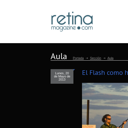
Aula
Portada
Sección
Aula
El Flash como 
Lunes, 20
de Mayo de
2013