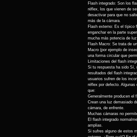
Flash integrado: Son los f
réflex, los que vienen de se
desactivar para que no salt
más de la cámara.
Flash externo: Es el típic
enganchar en la parte super
mucha más potencia de luz
Flash Macro: Se trata de un
Macro (por ejemplo de insect
una forma circular que permi
Limitaciones del flash integ
Si tu respuesta ha sido Sí
resultados del flash integr
usuarios sufren de los inco
réflex por defecto. Algunas
que:
Generalmente producen el f
Crean una luz demasiado du
cámara, de enfrente.
Muchas cámaras no permiten 
El flash integrado normalm
amplias.
Si sufres alguno de estos m
externo. ¿Pero cuál? En el