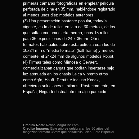
primeras cámaras fotográficas en emplear película
perforada de cine en 35 mm, habiéndose registrado
al menos unos diez modelos anteriores
(3) Una presentación bastante popular, todavía
vigente, es la de rollos en lata de 30 metros, de los
que salían con una cierta merma, unos 15 rollos
para 36 exposiciones de 24 x 36mm. Otros
formatos habituales sobre esta película eran los de
18x24 mm o "medio formato" (half frame) y menos
corriente, el 24x24 mm de algunos modelos Robot.
(4) Firmas tales como Mimosa o Gevaert,
comercializaban cargas que podían insertarse bajo
luz atenuada en los chasis Leica y pronto otros
como Agfa, Hauff, Perutz e incluso Kodak,
ofrecieron soluciones similares. Posteriormente, en
España, Negra Industrial ofrecía algo parecido.
Credito Nota:
Retina Magazine.com
Credito Imagen:
Este año se celebraran los 80 años del
magazine formato 35mm que desarrollo Leica. Foto Especial