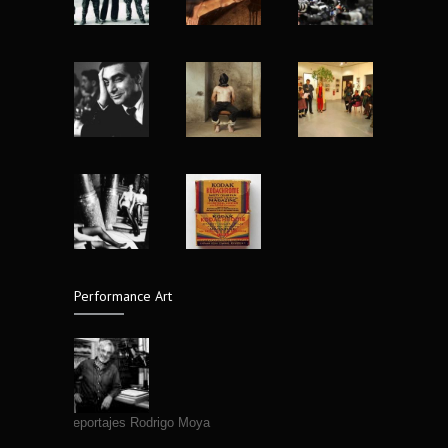
Fotografia y Arqueologia exposicion en
5566
Museo Nacional de Antropologia
7 years ago
Nu Project mujeres reales de Matt Blume
4926
13 years ago
Yo fotografío para la historia: Abbas
4422
(1944-2018)
8 years ago
El lenguaje silencioso del cuerpo,
4316
fotografías de Edgar Medel
14 years ago
Performance Art
Fallece Fotografo Jose Luis Neyra
4312
7 years ago
Primeros Reportajes Rodrigo Moya