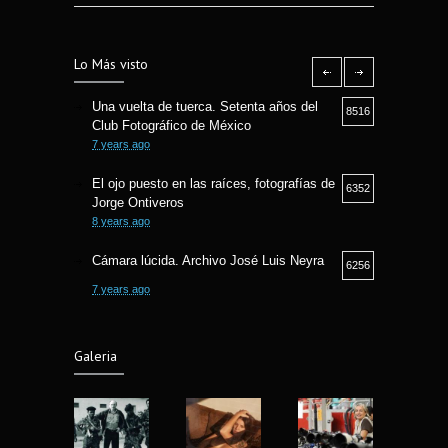
Lo Más visto
Una vuelta de tuerca. Setenta años del
8516
Club Fotográfico de México
7 years ago
El ojo puesto en las raíces, fotografías de
6352
Jorge Ontiveros
8 years ago
Cámara lúcida. Archivo José Luis Neyra
6256
7 years ago
Camara lucida. Archivo Jose Luis Neyra.
6194
Galeria
6 years ago
Fotografía Callejera bajo la óptica Fermin
5810
Guzman
8 years ago