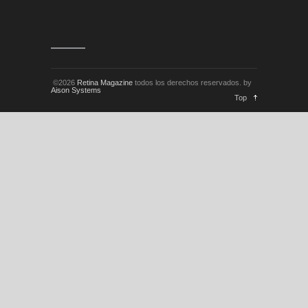
©2026
Retina Magazine
todos los derechos reservados. by
Aison Systems
Top