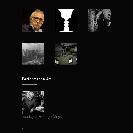
5560
Museo Nacional de Antropologia
7 years ago
Nu Project mujeres reales de Matt Blume
4920
13 years ago
Yo fotografío para la historia: Abbas
4418
(1944-2018)
8 years ago
El lenguaje silencioso del cuerpo,
4310
fotografías de Edgar Medel
14 years ago
Performance Art
Fallece Fotografo Jose Luis Neyra
4307
7 years ago
Primeros Reportajes Rodrigo Moya
Leer más →