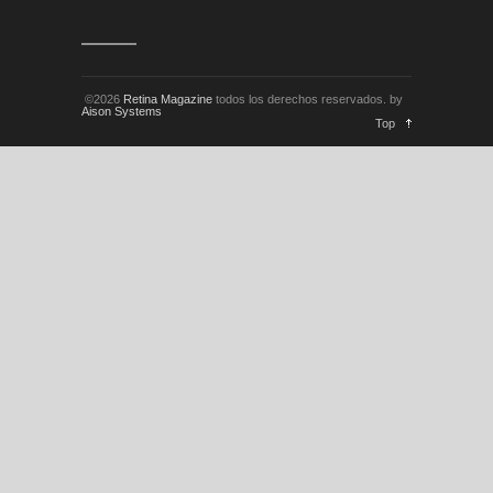
©2026
Retina Magazine
todos los derechos reservados. by
Aison Systems
Top