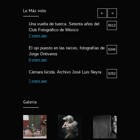
Lo Más visto
Una vuelta de tuerca. Setenta años del
8513
Club Fotográfico de México
7 years ago
El ojo puesto en las raíces, fotografías de
6346
Jorge Ontiveros
8 years ago
Cámara lúcida. Archivo José Luis Neyra
6252
7 years ago
Camara lucida. Archivo Jose Luis Neyra.
6190
Galeria
6 years ago
Fotografía Callejera bajo la óptica Fermin
5801
Guzman
8 years ago
Fotografia y Arqueologia exposicion en