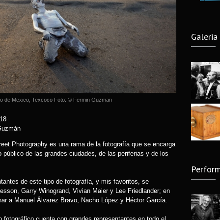
Camara
6 years
Galeria
Fotogra
Guzma
8 years
Fotogr
Nacion
o de Mexico, Texcoco Foto: © Fermin Guzman
7 years
018
Nu Pro
 Guzmán
13 year
treet Photography es una rama de la fotografía que se encarga
público de las grandes ciudades, de las periferias y de los
Yo foto
Perform
2018)
8 years
antes de este tipo de fotografía, y mis favoritos, se
resson, Garry Winogrand, Vivian Maier y Lee Friedlander; en
El leng
nar a Manuel Álvarez Bravo, Nacho López y Héctor García.
de Edg
14 year
o fotográfico cuenta con grandes representantes en todo el