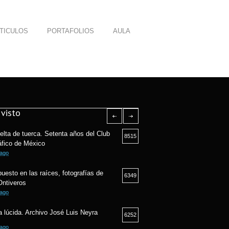
TICULOS
PORTAFOLIOS
AULA
visto
elta de tuerca. Setenta años del Club
8515
áfico de México
 ago
puesto en las raíces, fotografías de
6349
Ontiveros
 ago
 lúcida. Archivo José Luis Neyra
6252
 ago