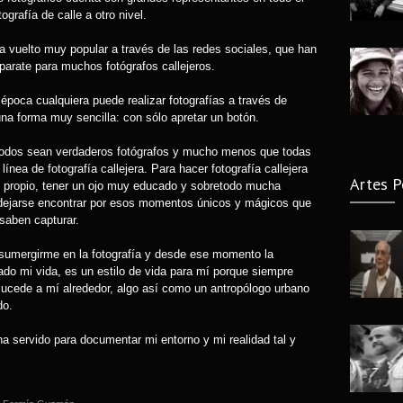
ografía de calle a otro nivel.
Fallec
ha vuelto muy popular a través de las redes sociales, que han
7 years
parate para muchos fotógrafos callejeros.
época cualquiera puede realizar fotografías a través de
una forma muy sencilla: con sólo apretar un botón.
 todos sean verdaderos fotógrafos y mucho menos que todas
ínea de fotografía callejera. Para hacer fotografía callejera
Artes P
lo propio, tener un ojo muy educado y sobretodo mucha
 dejarse encontrar por esos momentos únicos y mágicos que
 saben capturar.
sumergirme en la fotografía y desde ese momento la
cado mi vida, es un estilo de vida para mí porque siempre
sucede a mí alrededor, algo así como un antropólogo urbano
do.
ha servido para documentar mi entorno y mi realidad tal y