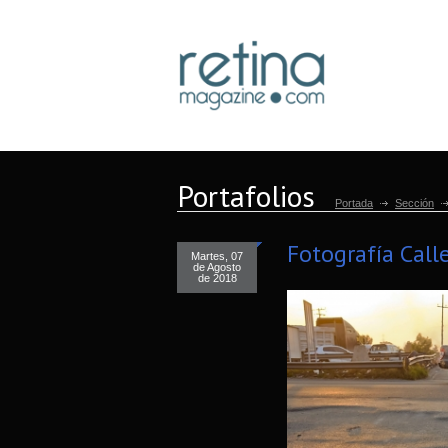
Portafolios
Portada
Sección
Fotografía Call
Martes, 07
de Agosto
de 2018