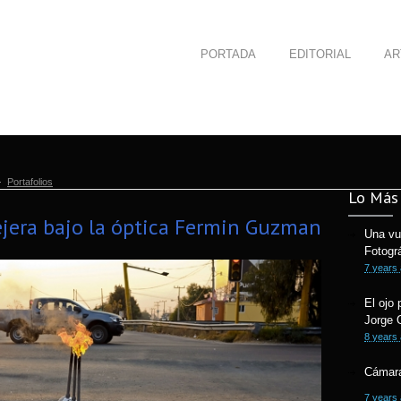
PORTADA
EDITORIAL
AR
Portafolios
Lo Más 
ejera bajo la óptica Fermin Guzman
Una vu
Fotogr
7 years
El ojo 
Jorge 
8 years
Cámara
7 years