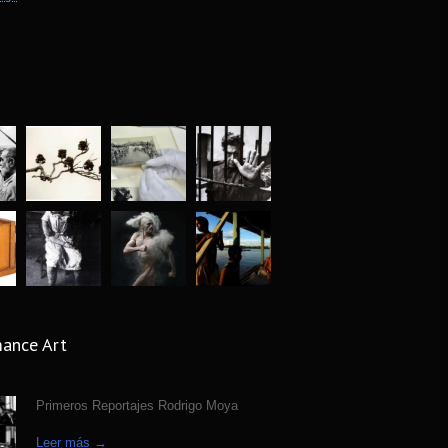
 lucida. Archivo Jose Luis Neyra.
6190
 ago
fía Callejera bajo la óptica Fermin
5806
n
 ago
afia y Arqueologia exposicion en Museo
5565
al de Antropologia
 ago
ject mujeres reales de Matt Blume
4924
s ago
grafío para la historia: Abbas (1944-
4422
ance Art
 ago
uaje silencioso del cuerpo, fotografías
Primeros Reportajes Rodrigo Moya
4315
ar Medel
s ago
Leer más →